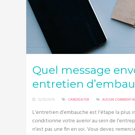
Quel message envo
entretien d’embau
12/12/2019
CANDIDATER
AUCUN COMMENTAI
L’entretien d’embauche est l’étape la plus i
conditionne votre avenir au sein de l’entr
n’est pas une fin en soi. Vous devez remerci