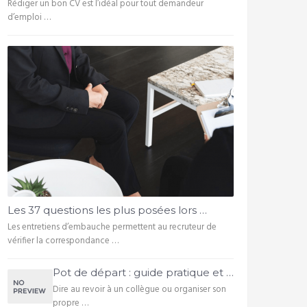
Rédiger un bon CV est l’idéal pour tout demandeur
d’emploi …
Les 37 questions les plus posées lors …
Les entretiens d’embauche permettent au recruteur de
vérifier la correspondance …
Pot de départ : guide pratique et …
Dire au revoir à un collègue ou organiser son
propre …