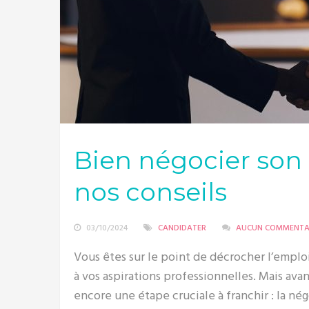
Bien négocier son c
nos conseils
03/10/2024
CANDIDATER
AUCUN COMMENTA
Vous êtes sur le point de décrocher l’emplo
à vos aspirations professionnelles. Mais avan
encore une étape cruciale à franchir : la né