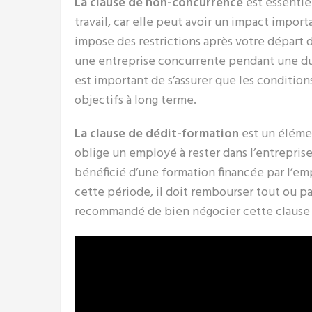
La clause de non-concurrence
est essentie
travail, car elle peut avoir un impact import
impose des restrictions après votre départ de
une entreprise concurrente pendant une dur
est important de s’assurer que les conditio
objectifs à long terme.
La clause de dédit-formation
est un élémen
oblige un employé à rester dans l’entrepris
bénéficié d’une formation financée par l’emp
cette période, il doit rembourser tout ou par
recommandé de bien négocier cette clause po