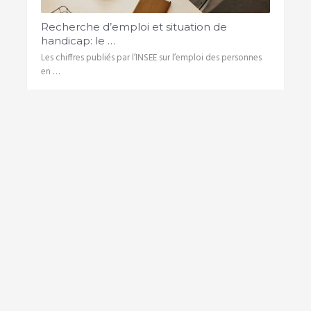
Recherche d’emploi et situation de
handicap: le …
Les chiffres publiés par l’INSEE sur l’emploi des personnes
en …
Commentaires récents
Damien
dans
Quel est le job idéal pour les
hypersensibles empathiques ?
Damien
dans
Quel est le job idéal pour les
hypersensibles empathiques ?
Rosa
dans
Quel est le job idéal pour les
hypersensibles empathiques ?
Karaza
dans
Les questions que vous devez
poser lors de votre entretien d’embauche
dominique auguste
dans
Quelles sont les