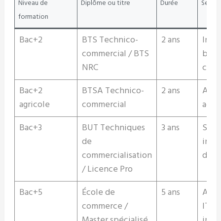
Niveau de
Diplôme ou titre
Durée
Secteu
formation
Bac+2
BTS Technico-
2 ans
Indus
commercial / BTS
bâti
NRC
com
Bac+2
BTSA Technico-
2 ans
Agro
agricole
commercial
agri
Bac+3
BUT Techniques
3 ans
Serv
de
indus
commercialisation
dist
/ Licence Pro
Bac+5
École de
5 ans
Aéro
commerce /
IT, 
Master spécialisé
inte