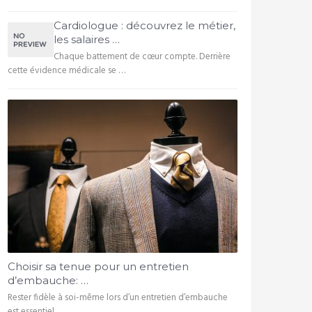
Cardiologue : découvrez le métier,
les salaires …
Chaque battement de cœur compte. Derrière
cette évidence médicale se …
Choisir sa tenue pour un entretien
d’embauche: …
Rester fidèle à soi-même lors d’un entretien d’embauche
est essentiel, …