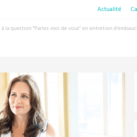
Actualité
Ca
à la question "Parlez-moi de vous" en entretien d’embau