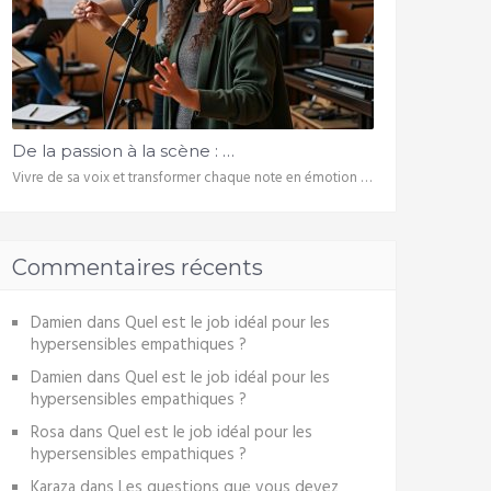
De la passion à la scène : …
Vivre de sa voix et transformer chaque note en émotion …
Commentaires récents
Damien
dans
Quel est le job idéal pour les
hypersensibles empathiques ?
Damien
dans
Quel est le job idéal pour les
hypersensibles empathiques ?
Rosa
dans
Quel est le job idéal pour les
hypersensibles empathiques ?
Karaza
dans
Les questions que vous devez