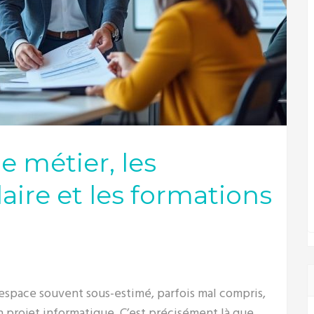
e métier, les
aire et les formations
n espace souvent sous-estimé, parfois mal compris,
n projet informatique. C’est précisément là que