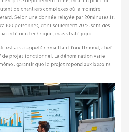
umériques : déploiement d’ERP, mise en place de
utant de chantiers complexes où la moindre
tard. Selon une donnée relayée par 20minutes.fr,
u’à 100 personnes, dont seulement 20 % sont des
 majorité non technique, mais stratégique.
il est aussi appelé
consultant fonctionnel
, chef
f de projet fonctionnel. La dénomination varie
a même : garantir que le projet répond aux besoins